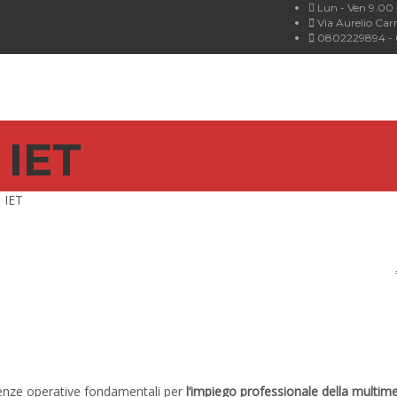
Lun - Ven 9.00 -
Via Aurelio Carr
0802229894 - 
 IET
 IET
tenze operative fondamentali per
l’impiego professionale della multime