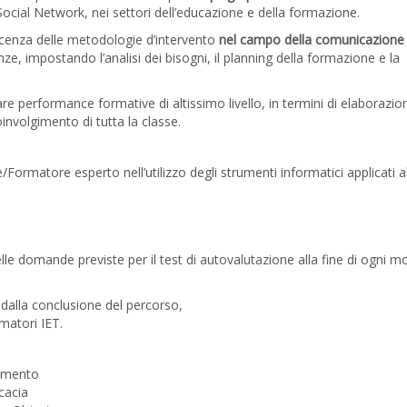
Social Network, nei settori dell’educazione e della formazione.
scenza delle metodologie d’intervento
nel campo della comunicazione 
e, impostando l’analisi dei bisogni, il planning della formazione e la
rare performance formative di altissimo livello, in termini di elaborazio
involgimento di tutta la classe.
ormatore esperto nell’utilizzo degli strumenti informatici applicati a
 domande previste per il test di autovalutazione alla fine di ogni m
i dalla conclusione del percorso,
rmatori IET.
dimento
cacia