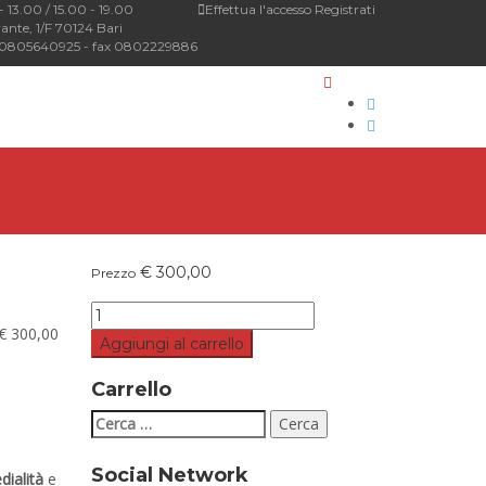
 13.00 / 15.00 - 19.00
Effettua l'accesso
Registrati
ante, 1/F 70124 Bari
0805640925 - fax 0802229886
€
300,00
Prezzo
€
300,00
Aggiungi al carrello
Carrello
Ricerca
per:
Social Network
dialità
e