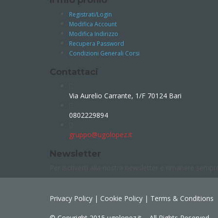
Il mio profilo
Registrati/Login
Modifica Account
Modifica Indirizzo
Recupera Password
Condizioni Generali Corsi
Contattaci
Via Aurelio Carrante, 1/F 70124 Bari
0802229894
gruppo@ugolopez.it
Newsletter
Per iscriverti alla nostra newsletter e rimanere sempr
Privacy Policy
|
Cookie Policy
|
Terms & Conditions
© Copyright 2015 ugolopez.it – All Rights Reserved