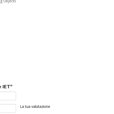
ng Objects
e IET”
La tua valutazione