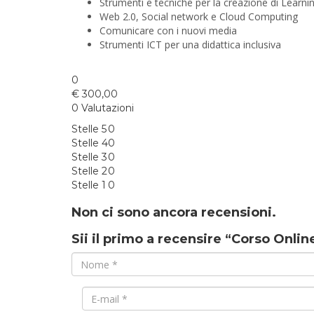
Strumenti e tecniche per la creazione di Learni
Web 2.0, Social network e Cloud Computing
Comunicare con i nuovi media
Strumenti ICT per una didattica inclusiva
0
€
300,00
0 Valutazioni
Stelle 5
0
Stelle 4
0
Stelle 3
0
Stelle 2
0
Stelle 1
0
Non ci sono ancora recensioni.
Sii il primo a recensire “Corso Onlin