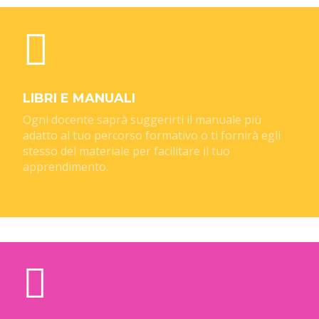
LIBRI E MANUALI
Ogni docente saprà suggerirti il manuale più
adatto al tuo percorso formativo o ti fornirà egli
stesso del materiale per facilitare il tuo
apprendimento.