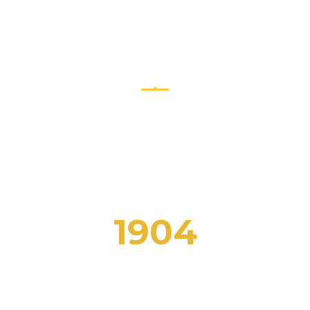
NOI IN NUMERI
Ogni numero è la storia di un successo. Entra nella
nostra storia.
1904
FOLLOWERS