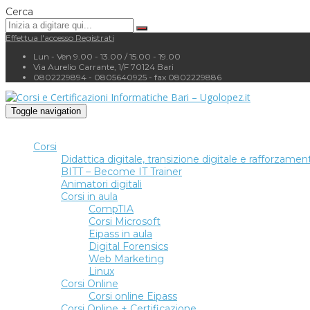
Cerca
Effettua l'accesso
Registrati
Lun - Ven 9.00 - 13.00 / 15.00 - 19.00
Via Aurelio Carrante, 1/F 70124 Bari
0802229894 - 0805640925 - fax 0802229886
Toggle navigation
Corsi
Didattica digitale, transizione digitale e rafforza
BITT – Become IT Trainer
Animatori digitali
Corsi in aula
CompTIA
Corsi Microsoft
Eipass in aula
Digital Forensics
Web Marketing
Linux
Corsi Online
Corsi online Eipass
Corsi Online + Certificazione