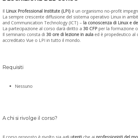
Il
Linux
Professional Institute (LPI)
è un organismo no-profit impegna
La sempre crescente diffusione del sistema operativo
Linux
in ambit
and Communication Technology (ICT) –
la conoscenza di
Linux
e de
La partecipazione al corso darà diritto a
30 CFP
per la formazione o
Il seminario consta di
30 ore di lezione in aula
ed è propedeutico al
accreditato Vue o LPI in tutto il mondo.
Requisiti
Nessuno
A chi si rivolge il corso?
Il corso proposto è rivolto sia agli
utenti
che ai
professionisti del m