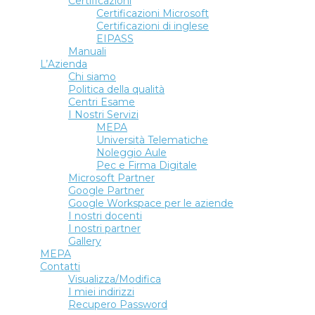
Certificazioni
Certificazioni Microsoft
Certificazioni di inglese
EIPASS
Manuali
L’Azienda
Chi siamo
Politica della qualità
Centri Esame
I Nostri Servizi
MEPA
Università Telematiche
Noleggio Aule
Pec e Firma Digitale
Microsoft Partner
Google Partner
Google Workspace per le aziende
I nostri docenti
I nostri partner
Gallery
MEPA
Contatti
Visualizza/Modifica
I miei indirizzi
Recupero Password