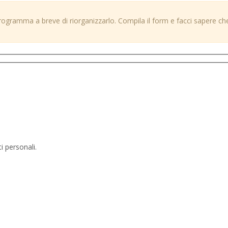
ramma a breve di riorganizzarlo. Compila il form e facci sapere che 
i personali.