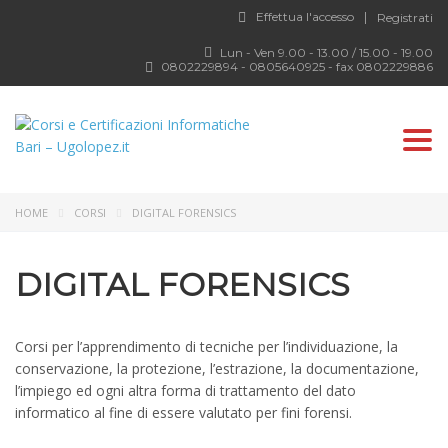
Effettua l'accesso
Registrati
Lun - Ven 9.00 - 13.00 / 15.00 - 19.00
0802229894 - 0805640925 - fax 0802229886
Togg
HOME
CORSI
DIGITAL FORENSICS
DIGITAL FORENSICS
Corsi per l’apprendimento di tecniche per l’individuazione, la
conservazione, la protezione, l’estrazione, la documentazione,
l’impiego ed ogni altra forma di trattamento del dato
informatico al fine di essere valutato per fini forensi.