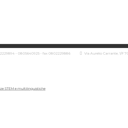
229894 - 0805640925 - fax 0802229886
Via Aurelio Carrante, 1/F 7
nze STEM e multilinguistiche