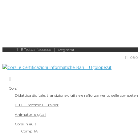
Effettua l'accesso
Registrati
0802
Corsi
Didattica digitale, transizione digitale e rafforzamento delle compete
BITT – Become IT Trainer
Animatori digitali
Corsi in aula
CompTIA